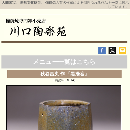
人間国宝
、
無形文化財
等、
備前焼
の有名作家による個性溢れる作品を一堂に展示
しています。
メニュー一覧はこちら
秋谷昌央 作 「黒湯呑」
（商品No. 8014）