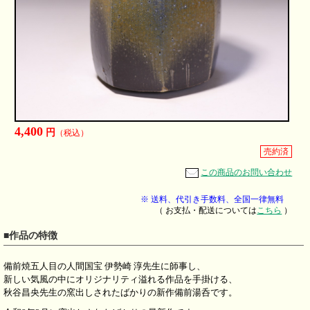
4,400
円
（税込）
売約済
この商品のお問い合わせ
※ 送料、代引き手数料、全国一律無料
（ お支払・配送については
こちら
）
■作品の特徴
備前焼五人目の人間国宝 伊勢崎 淳先生に師事し、
新しい気風の中にオリジナリティ溢れる作品を手掛ける、
秋谷昌央先生の窯出しされたばかりの新作備前湯呑です。