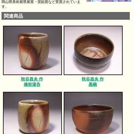
岡山県美術展県展賞・奨励賞など受賞されていま
す。
関連商品
秋谷昌央 作
秋谷昌央 作
備前湯呑
黒碗