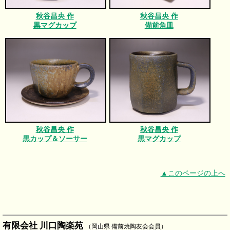
秋谷昌央 作
秋谷昌央 作
黒マグカップ
備前角皿
秋谷昌央 作
秋谷昌央 作
黒カップ＆ソーサー
黒マグカップ
▲このページの上へ
有限会社 川口陶楽苑
（岡山県 備前焼陶友会会員）