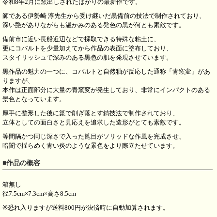
令和8年2月に窯出しされたばかりの最新作です。
師である伊勢崎 淳先生から受け継いだ黒備前の技法で制作されており、
深い艶がありながらも温かみのある発色の黒が何とも素敵です。
備前市に近い長船近辺などで採取できる特殊な粘土に、
更にコバルトを少量加えてから作品の表面に塗布しており、
スタイリッシュで深みのある黒色の肌を発現させています。
黒作品の魅力の一つに、コバルトと自然釉が反応した通称「青窯変」があ
りますが、
本作は正面部分に大量の青窯変が発生しており、非常にインパクトのある
景色となっています。
厚手に整形した後に箆で削ぎ落とす鎬技法で制作されており、
立体としての面白さと見応えを追求した造形がとても素敵です。
等間隔かつ同じ深さで入った箆目がソリッドな作風を完成させ、
暗闇で揺らめく青い炎のような景色をより際立たせています。
■作品の概容
箱無し
径7.5cm×7.3cm×高さ8.5cm
※恐れ入りますが送料800円が決済時に自動加算されます。