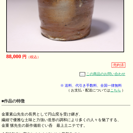
88,000
円
（税込）
売約済
この商品のお問い合わせ
※ 送料、代引き手数料、全国一律無料
（ お支払・配送については
こちら
）
■作品の特徴
金重素山先生の長男として円山窯を受け継ぎ、
繊細で優雅な土味と力強い造形の調和により多くの人々を魅了する、
金重 愫先生の新作備前ぐい呑 最上土ニテです。