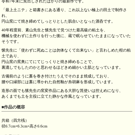
令和7年末に窯出しされたばかりの最新作です。
「最上土ニテ」と箱書きにある通り、これ以上ない極上の田土で制作さ
れ、
円山窯にて焼き締めてしっとりとした肌合いとなった酒呑です。
40年程度前、素山先生と愫先生で見つけた最高級の粘土を、
機械を使わずに土作りを行った後に、蔵で眠らせていたままになっていた
そうです。
愫先生に「使わずに死ぬことは勿体なくて出来ない」と言わしめた程の粘
土であり、
円山窯の窯奥にてにてじっくりと焼き締めることで、
裏漉しでもしたのかと思わせるほどきめ細かい土肌となっています。
古備前のように藁を巻き付けたうえでそのまま焼成しており、
腰や口縁部には藁に導かれた自然釉が糸胡麻を形成しています。
造形の面でも愫先生の窯変作品にある大胆な箆使いは控えめになり、
あくまでも土を主役に立てた静かな作風となっています。
■作品の概容
共箱（四方桟）
径6.7cm×6.3cm×高さ6.6cm