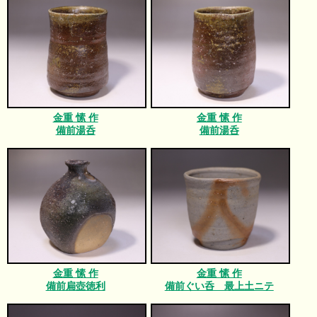
金重 愫 作
金重 愫 作
備前湯呑
備前湯呑
金重 愫 作
金重 愫 作
備前扁壺徳利
備前ぐい呑 最上土ニテ