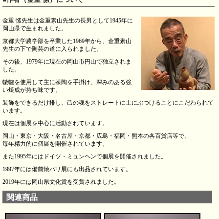
金重 愫先生は金重素山先生の長男として1945年に
岡山県で生まれました。
京都大学農学部を卒業した1969年から、金重素山
先生の下で陶芸の道に入られました。
その後、1979年に現在の岡山市円山で独立されま
した。
轆轤を使用して主に茶陶を手掛け、深みのある強
い焼成が持ち味です。
装飾をできるだけ排し、己の魂をストレートに土にぶつけることにこだわられて
います。
現在は個展を中心に活動されています。
岡山・東京・大阪・名古屋・京都・広島・福岡・熊本の各百貨店等で、
毎年精力的に個展を開催されています。
また1995年にはドイツ・ミュンヘンで個展を開催されました。
1997年には備前焼パリ展にも出品されています。
2019年には岡山県文化賞を受賞されました。
関連商品