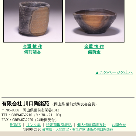
金重 愫 作
金重 愫 作
備前酒呑
備前盃
▲このページの上へ
有限会社 川口陶楽苑
（岡山県 備前焼陶友会会員）
〒705-0036 岡山県備前市閑谷1813
TEL：0869-67-2210（9：30～21：00）
FAX：0869-67-2220（24時間受付）
HOME
｜
リンク集
｜
特定商取引表記
｜
個人情報保護方針
｜
お問合せ
©2008-2026
備前焼・人間国宝・有名作家 通販の川口陶楽苑