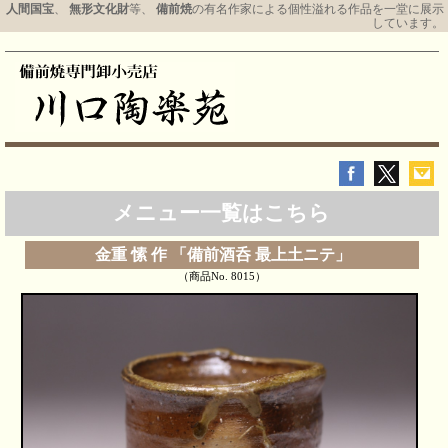
人間国宝
、
無形文化財
等、
備前焼
の有名作家による個性溢れる作品を一堂に展示
しています。
メニュー一覧はこちら
金重 愫 作 「備前酒呑 最上土ニテ」
（商品No. 8015）