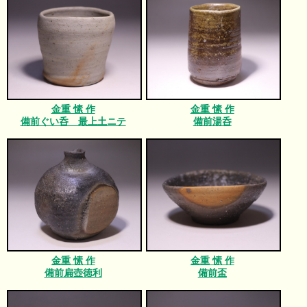
金重 愫 作
金重 愫 作
備前ぐい呑 最上土ニテ
備前湯呑
金重 愫 作
金重 愫 作
備前扁壺徳利
備前盃