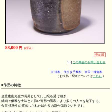
88,000
円
（税込）
売約済
この商品のお問い合わせ
※ 送料、代引き手数料、全国一律無料
（ お支払・配送については
こちら
）
■作品の特徴
金重素山先生の長男として円山窯を受け継ぎ、
繊細で優雅な土味と力強い造形の調和により多くの人々を魅了する、
金重 愫先生の窯出しされたばかりの新作備前ぐい呑です。