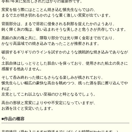
令和7年末に窯出しされたばかりの最新作です。
窯変を狙う際にはとことん焼き込む愫先生ならではの、
まるで土が焼き切れるかのような重く激しい窯変が出ています。
背面部分は、まるで溶岩に侵食される刹那を捉えたかのようあり、
鈍く輝く灰の塊は、吸い込まれそうな美しさと危うさが共存しています。
黒銀の灰の塊と共に、隈取り部分では光り輝く金彩まで出ており、
かなり高温域での焼き込みであったことが推察されます。
破損するギリギリのラインを試すかのような挑戦的な焼き込みでありなが
ら、
土肌自体はしっとりとした肌合いを保っており、使用された粘土の良さに
感服する他ありません。
そして呑み終わった後にもさらなる楽しみが残されており、
愫先生らしい幅広の豪快な高台を眺めつつ、残った酒を肌に擦り込んでや
れば、
左党としてこれ以上ない至福のひと時となるでしょう。
高台の形状と窯変によりやや不安定になっていますが、
お酒を注ぐと安定いたします。
■作品の概容
共箱後日（恐れ入りますが発送までしばらくお時間がかかります。）