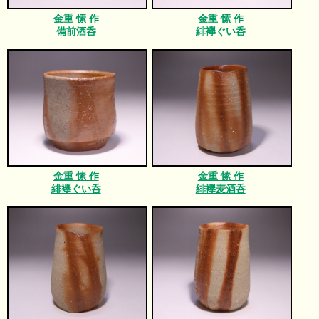
金重 愫 作
金重 愫 作
備前酒呑
緋襷ぐい呑
金重 愫 作
金重 愫 作
緋襷ぐい呑
緋襷麦酒呑