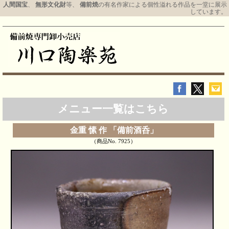
人間国宝
、
無形文化財
等、
備前焼
の有名作家による個性溢れる作品を一堂に展示
しています。
メニュー一覧はこちら
金重 愫 作 「備前酒呑」
（商品No. 7925）