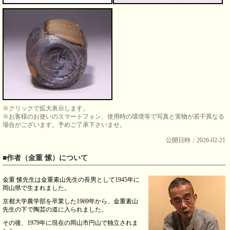
※クリックで拡大表示します。
※お客様のお使いのスマートフォン、使用時の環境等で写真と実物が若干異なる
場合がございます。予めご了承下さいませ。
公開日時：2026-02-21
■作者（金重 愫）について
金重 愫先生は金重素山先生の長男として1945年に
岡山県で生まれました。
京都大学農学部を卒業した1969年から、金重素山
先生の下で陶芸の道に入られました。
その後、1979年に現在の岡山市円山で独立されま