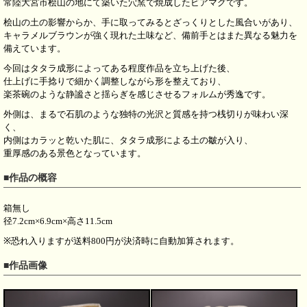
常陸大宮市桧山の地にて築いた穴窯で焼成したビアマグです。
桧山の土の影響からか、手に取ってみるとざっくりとした風合いがあり、
キャラメルブラウンが強く現れた土味など、備前手とはまた異なる魅力を
備えています。
今回はタタラ成形によってある程度作品を立ち上げた後、
仕上げに手捻りで細かく調整しながら形を整えており、
楽茶碗のような静謐さと揺らぎを感じさせるフォルムが秀逸です。
外側は、まるで石肌のような独特の光沢と質感を持つ桟切りが味わい深
く、
内側はカラッと乾いた肌に、タタラ成形による土の皺が入り、
重厚感のある景色となっています。
■作品の概容
箱無し
径7.2cm×6.9cm×高さ11.5cm
※恐れ入りますが送料800円が決済時に自動加算されます。
■作品画像