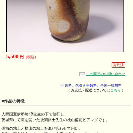
5,500
円
（税込）
売約済
この商品のお問い合わせ
※ 送料、代引き手数料、全国一律無料
（ お支払・配送については
こちら
）
■作品の特徴
人間国宝伊勢崎 淳先生の下で修行し、
茨城県にて窯を開いた後関裕士先生の桧山備前ビアマグです。
備前の粘土と桧山の粘土を混ぜ合わせて用い、