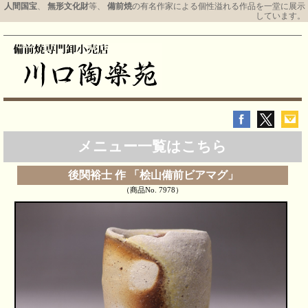
人間国宝
、
無形文化財
等、
備前焼
の有名作家による個性溢れる作品を一堂に展示
しています。
メニュー一覧はこちら
後関裕士 作 「桧山備前ビアマグ」
（商品No. 7978）