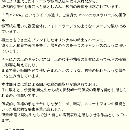
AIにより生成したイメージや転写技法を取り入れながら、
現代的な感性を陶芸へと落とし込み、独自の表現を追求されています。
「日々2024」というタイトル通り、ご自身のiPhoneのカメラロールの画像
を、
転写紙を用いて器面全体にフォトコラージュのようなイメージで散りばめ
ています。
磁土ともぐさ土をブレンドしたオリジナルの粘土をベースに、
塗り土と釉薬で表面を整え、器そのものを一つのキャンバスのように用い
ています。
さらにこの土のキャンバスは、土の粒子や釉薬の影響によって転写の輪郭
に影響を与えており、
まるで長い時間を経て使い込まれたかのような、独特の掠れたような風合
いを生み出しています。
本体部分には箆による細かな縦の面取りが施されており、
手に取ると、伊勢崎 満先生から続く伊勢崎一門伝統の造形を静かに感じら
れるのが面白いです。
伝統的な酒器の形を土台にしながら、AI、転写、スマートフォンの機能と
いった現代的な要素を重ね合わせた、
伊勢崎 陽太郎先生ならではの新しい陶芸表現を感じさせる作品となってい
ます。