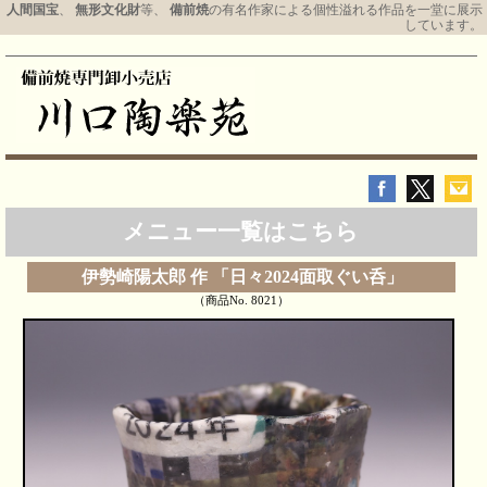
人間国宝
、
無形文化財
等、
備前焼
の有名作家による個性溢れる作品を一堂に展示
しています。
メニュー一覧はこちら
伊勢崎陽太郎 作 「日々2024面取ぐい呑」
（商品No. 8021）