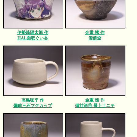
伊勢崎陽太郎 作
金重 愫 作
HAL面取ぐい呑
備前盃
高島聡平 作
金重 愫 作
備前三石マグカップ
備前酒呑 最上土ニテ