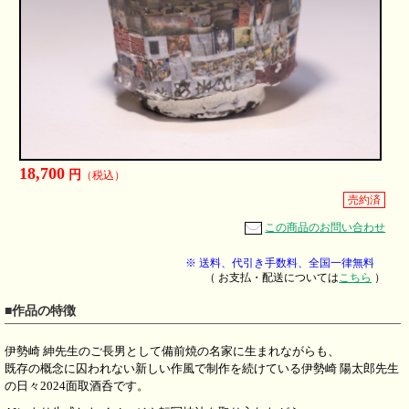
18,700
円
（税込）
売約済
この商品のお問い合わせ
※ 送料、代引き手数料、全国一律無料
（ お支払・配送については
こちら
）
■作品の特徴
伊勢崎 紳先生のご長男として備前焼の名家に生まれながらも、
既存の概念に囚われない新しい作風で制作を続けている伊勢崎 陽太郎先生
の日々2024面取酒呑です。