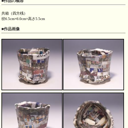
■作品の概容
共箱（四方桟）
径6.5cm×6.0cm×高さ5.5cm
■作品画像