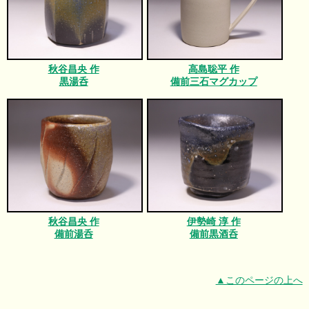
秋谷昌央 作
高島聡平 作
黒湯呑
備前三石マグカップ
秋谷昌央 作
伊勢崎 淳 作
備前湯呑
備前黒酒呑
▲このページの上へ